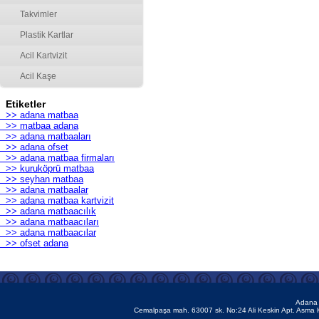
Takvimler
Plastik Kartlar
Acil Kartvizit
Acil Kaşe
Etiketler
>> adana matbaa
>> matbaa adana
>> adana matbaaları
>> adana ofset
>> adana matbaa firmaları
>> kuruköprü matbaa
>> seyhan matbaa
>> adana matbaalar
>> adana matbaa kartvizit
>> adana matbaacılık
>> adana matbaacıları
>> adana matbaacılar
>> ofset adana
Adana 
Cemalpaşa mah. 63007 sk. No:24 Ali Keskin Apt. Asma 