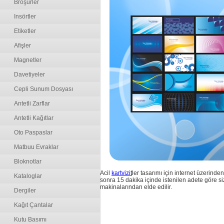
Broşürler
Insörtler
Etiketler
Afişler
Magnetler
Davetiyeler
Cepli Sunum Dosyası
Antetli Zarflar
Antetli Kağıtlar
Oto Paspaslar
Matbuu Evraklar
Bloknotlar
Acil
kartvizit
ler tasarımı için internet üzerinde
Kataloglar
sonra 15 dakika içinde istenilen adete göre size t
makinalarından elde edilir.
Dergiler
Kağıt Çantalar
Kutu Basımı