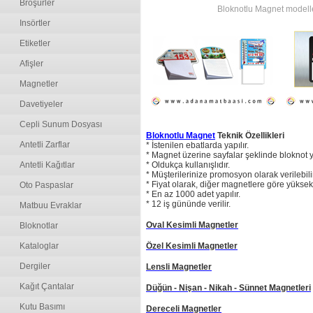
Broşürler
Bloknotlu Magnet modelleri
Insörtler
Etiketler
Afişler
Magnetler
Davetiyeler
Cepli Sunum Dosyası
Bloknotlu Magnet
Teknik Özellikleri
Antetli Zarflar
* İstenilen ebatlarda yapılır.
* Magnet üzerine sayfalar şeklinde bloknot yap
Antetli Kağıtlar
* Oldukça kullanışlıdır.
* Müşterilerinize promosyon olarak verilebilir
* Fiyat olarak, diğer magnetlere göre yüksekt
Oto Paspaslar
* En az 1000 adet yapılır.
* 12 iş gününde verilir.
Matbuu Evraklar
Oval Kesimli Magnetler
Bloknotlar
Kataloglar
Özel Kesimli Magnetler
Dergiler
Lensli Magnetler
Kağıt Çantalar
Düğün - Nişan - Nikah - Sünnet Magnetleri
Kutu Basımı
Dereceli Magnetler