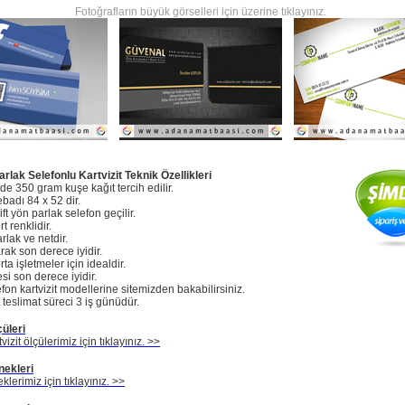
Fotoğrafların büyük görselleri için üzerine tıklayınız.
arlak Selefonlu Kartvizit Teknik Özellikleri
tde 350 gram kuşe kağıt tercih edilir.
ebadı 84 x 52 dir.
ift yön parlak selefon geçilir.
t renklidir.
rlak ve netdir.
arak son derece iyidir.
ta işletmeler için idealdir.
esi son derece iyidir.
efon kartvizit modellerine sitemizden bakabilirsiniz.
t teslimat süreci 3 iş günüdür.
çüleri
vizit ölçülerimiz için tıklayınız. >>
nekleri
eklerimiz için tıklayınız. >>