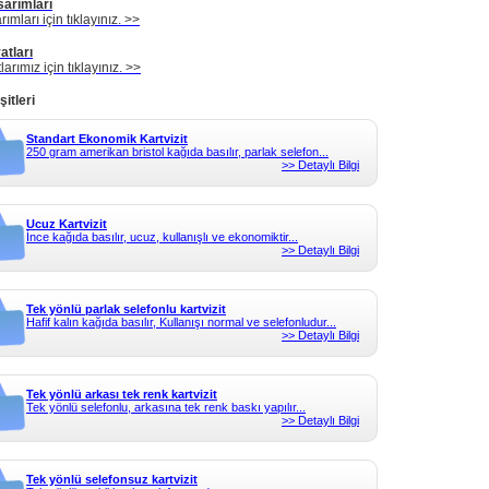
sarımları
rımları için tıklayınız. >>
atları
tlarımız için tıklayınız. >>
şitleri
Standart Ekonomik Kartvizit
250 gram amerikan bristol kağıda basılır, parlak selefon...
>> Detaylı Bilgi
Ucuz Kartvizit
İnce kağıda basılır, ucuz, kullanışlı ve ekonomiktir...
>> Detaylı Bilgi
Tek yönlü parlak selefonlu kartvizit
Hafif kalın kağıda basılır, Kullanışı normal ve selefonludur...
>> Detaylı Bilgi
Tek yönlü arkası tek renk kartvizit
Tek yönlü selefonlu, arkasına tek renk baskı yapılır...
>> Detaylı Bilgi
Tek yönlü selefonsuz kartvizit