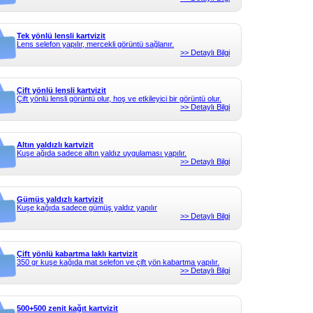
Tek yönlü lensli kartvizit
Lens selefon yapılır, mercekli görüntü sağlanır.
>> Detaylı Bilgi
Çift yönlü lensli kartvizit
Çift yönlü lensli görüntü olur, hoş ve etkileyici bir görüntü olur.
>> Detaylı Bilgi
Altın yaldızlı kartvizit
Kuşe ağıda sadece altın yaldız uygulaması yapılır.
>> Detaylı Bilgi
Gümüş yaldızlı kartvizit
Kuşe kağıda sadece gümüş yaldız yapılır
>> Detaylı Bilgi
Çift yönlü kabartma laklı kartvizit
350 gr kuşe kağıda mat selefon ve çift yön kabartma yapılır.
>> Detaylı Bilgi
500+500 zenit kağıt kartvizit