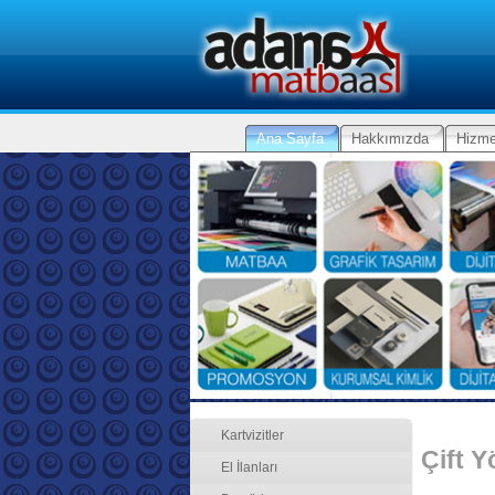
Ana Sayfa
Hakkımızda
Hizme
Kartvizitler
Çift Y
El İlanları