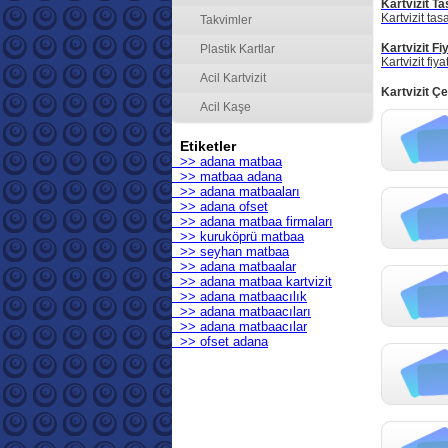
Kartvizit Ta
Kartvizit tasa
Takvimler
Kartvizit Fiy
Plastik Kartlar
Kartvizit fiya
Acil Kartvizit
Kartvizit Çe
Acil Kaşe
Etiketler
>> adana matbaa
>> matbaa adana
>> adana matbaaları
>> adana ofset
>> adana matbaa firmaları
>> kuruköprü matbaa
>> seyhan matbaa
>> adana matbaalar
>> adana matbaa kartvizit
>> adana matbaacılık
>> adana matbaacıları
>> adana matbaacılar
>> ofset adana