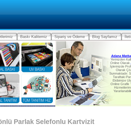
tlerimiz
Baskı Kalitemiz
Sipariş ve Ödeme
Blog Sayfamız
İlet
Adana Matb
Yerinizden Ka
Online Olarak
İşlerinizde Pro
Olarak Ç
Sunmaktadır. S
Taraftaki Pa
Ekibimize Ul
Online Grafik
Hizmetlerim
Yararlanabili
önlü Parlak Selefonlu Kartvizit