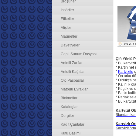
Broşürler
Insörtler
Etiketler
Afişler
Magnetler
Davetiyeler
Cepli Sunum Dosyası
Çift Yönlü P
Antetli Zarflar
* Bu kartvizi
* Kartın net 
Antetli Kağıtlar
*
Kartvizite
ç
* Ön arka dör
* Oldukça pa
Oto Paspaslar
* Kalınlık ol
* Küçük ve or
Matbuu Evraklar
* Baskı kalit
* Parlak sel
Bloknotlar
* Bu kartvizi
Kataloglar
Kartvizit Öl
Standart kart
Dergiler
Kartvizit Ör
Kağıt Çantalar
Kartvizit örn
Kutu Basımı