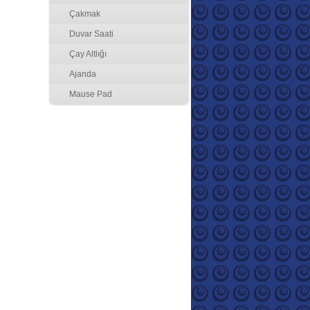
Çakmak
Duvar Saati
Çay Altlığı
Ajanda
Mause Pad