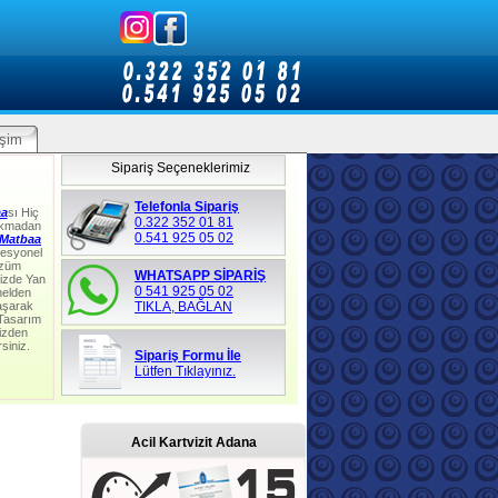
işim
Sipariş Seçeneklerimiz
Telefonla Sipariş
aa
sı Hiç
0.322 352 01 81
lkmadan
0.541 925 05 02
Matbaa
fesyonel
özüm
WHATSAPP SİPARİŞ
izde Yan
0 541 925 05 02
nelden
aşarak
TIKLA, BAĞLAN
 Tasarım
izden
rsiniz.
Sipariş Formu İle
Lütfen Tıklayınız.
Acil Kartvizit Adana