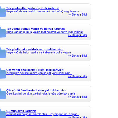
Tek yönlü altın yaldızlı gofreli kartvizit
Kuşe kağıda altın yaldız ve kabartma (gofre) uygulaması...
>> Detaylı Bilgi
Tek yönlü gümüş yaldız ve gofreli kartvizit
Kuşe kağıda gümüş yaldız mat selefon ve gofre uygulaması
>> Detaylı Bilgi
Tek yönlü bakır yaldızlı ve gofreli kartvizit
Kuşe kağıda bakır yaldız ve kabartma gofre yapılır...
>> Detaylı Bilgi
Çift yönlü özel kesimli kısmi laklı kartvizit
İstediğiniz şekilde kesim yapılır, çift yönlü laklı olur...
>> Detaylı Bilgi
Çift yönlü özel kesimli altın yaldızlı kartvizit
Özel kesimli ve altın yaldızlı olur, isteğe göre lak yapılır.
>> Detaylı Bilgi
Gümüş simli kartvizit
Normal sim bölgesel olarak atılır. Hoş bir görüntü sağlar...
>> Detaylı Bilgi