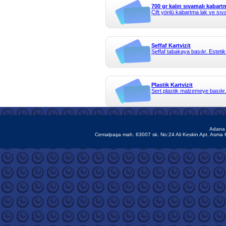
700 gr kalın sıvamalı kabartm
Çift yönlü kabartma lak ve sıva
Şeffaf Kartvizit
Şeffaf tabakaya basılır. Estetik
Plastik Kartvizit
Sert plastik malzemeye basılır.
Adana 
Cemalpaşa mah. 63007 sk. No:24 Ali Keskin Apt. Asma 