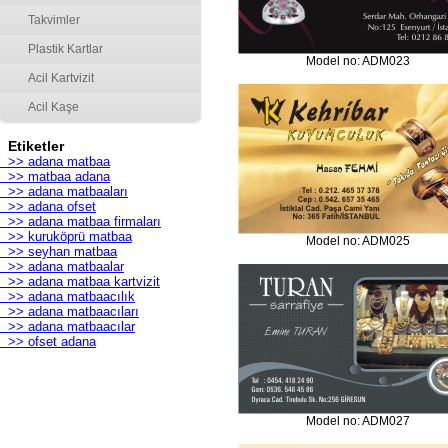
Takvimler
Plastik Kartlar
Model no: ADM023
Acil Kartvizit
Acil Kaşe
Etiketler
>> adana matbaa
>> matbaa adana
>> adana matbaaları
>> adana ofset
>> adana matbaa firmaları
>> kuruköprü matbaa
Model no: ADM025
>> seyhan matbaa
>> adana matbaalar
>> adana matbaa kartvizit
>> adana matbaacılık
>> adana matbaacıları
>> adana matbaacılar
>> ofset adana
Model no: ADM027