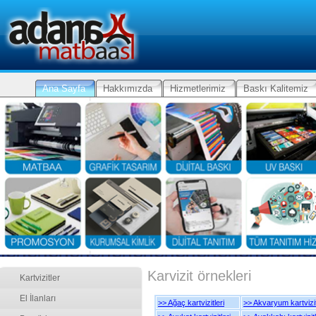
Ana Sayfa
Hakkımızda
Hizmetlerimiz
Baskı Kalitemiz
Karvizit örnekleri
Kartvizitler
El İlanları
>> Ağaç kartvizitleri
>> Akvaryum kartvizit