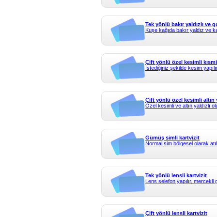
Tek yönlü bakır yaldızlı ve go
Kuşe kağıda bakır yaldız ve ka
Çift yönlü özel kesimli kısmi 
İstediğiniz şekilde kesim yapılır, 
Çift yönlü özel kesimli altın y
Özel kesimli ve altın yaldızlı ol
Gümüş simli kartvizit
Normal sim bölgesel olarak atılı
Tek yönlü lensli kartvizit
Lens selefon yapılır, mercekli 
Çift yönlü lensli kartvizit