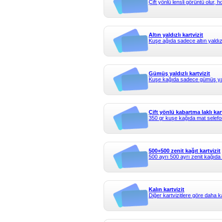
Çift yönlü lensli görüntü olur, h
Altın yaldızlı kartvizit
Kuşe ağıda sadece altın yaldız
Gümüş yaldızlı kartvizit
Kuşe kağıda sadece gümüş yal
Çift yönlü kabartma laklı kar
350 gr kuşe kağıda mat selefon
500+500 zenit kağıt kartvizit
500 ayrı 500 ayrı zenit kağıda 
Kalın kartvizit
Diğer kartvizitlere göre daha ka