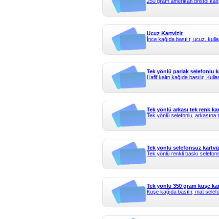
250 gram amerikan bristol kağıd
Ucuz Kartvizit
İnce kağıda basılır, ucuz, kulla
Tek yönlü parlak selefonlu ka
Hafif kalın kağıda basılır, Kull
Tek yönlü arkası tek renk kar
Tek yönlü selefonlu, arkasına t
Tek yönlü selefonsuz kartviz
Tek yönlü renkli baskı selefons
Tek yönlü 350 gram kuşe kart
Kuşe kağıda basılır, mat selefon