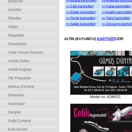
>> Avukat kartvizitleri
>> Ayakkabı kartvizitl
Broşürler
>> Cafe kartvizitleri
>> Çanta kartvizitleri
Insörtler
>> Emlak kartvizitleri
>> Kuaför kartvizitleri
Etiketler
>> Perde kartvizitleri
>> Taksi kartvizitleri
>> Sağlık kartvizitleri
>> Züccaciye kartvizit
Afişler
Magnetler
ALTIN (KUYUMCU)
KARTVİZİT
LERİ
Davetiyeler
Cepli Sunum Dosyası
Antetli Zarflar
Antetli Kağıtlar
Oto Paspaslar
Matbuu Evraklar
Bloknotlar
Model no: ADM021
Kataloglar
Dergiler
Kağıt Çantalar
Kutu Basımı