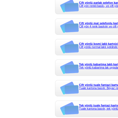
Çift yönlü parlak selefon kar
Çift yön renkli baskı, ve çift yö
Çift yönlü mat selefonlu kart
Çift yön 4 renk baskılır ve çift 
Çift yönlü kısmi laklı kartvizi
Çift yönlü normal laklı şeklinde 
Tek yönlü kabartma laklı kart
Tek yönlü kabartma lak uygulam
Çift yönlü tuale fantazi kartv
Tuale kartona basılır. Beyaz renk
Tek yönlü tuale fantazi kartv
Tuale kartona basılır, tek yönlü